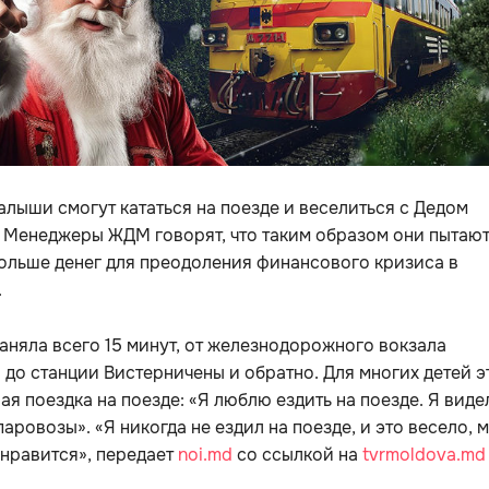
алыши смогут кататься на поезде и веселиться с Дедом
 Менеджеры ЖДМ говорят, что таким образом они пытаю
ольше денег для преодоления финансового кризиса в
.
аняла всего 15 минут, от железнодорожного вокзала
до станции Вистерничены и обратно. Для многих детей э
ая поездка на поезде: «Я люблю ездить на поезде. Я виде
паровозы». «Я никогда не ездил на поезде, и это весело, 
 нравится», передает
noi.md
со ссылкой на
tvrmoldova.md