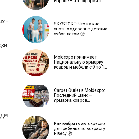
Европе – что оформить,
чтобы отдыхать спокойно
Ⓟ
ых –
SKYSTORE: Что важно
знать о здоровье детских
зубов летом Ⓟ
дки
Moldexpo принимает
Национальную ярмарку
ковров и мебели с 9 по 14
июля Ⓟ
Carpet Outlet в Moldexpo:
Последний шанс –
ярмарка ковров
продлится только до 15
июня Ⓟ
ЖДМ
Как выбрать автокресло
для ребёнка по возрасту
и весу Ⓟ