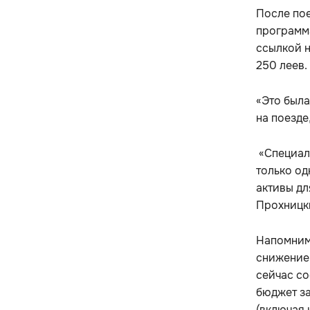
После пое
программа
ссылкой н
250 леев.
«Это была
на поезде
«Специал
только од
активы дл
Прохницк
Напомним
снижение
сейчас со
бюджет за
(включая 