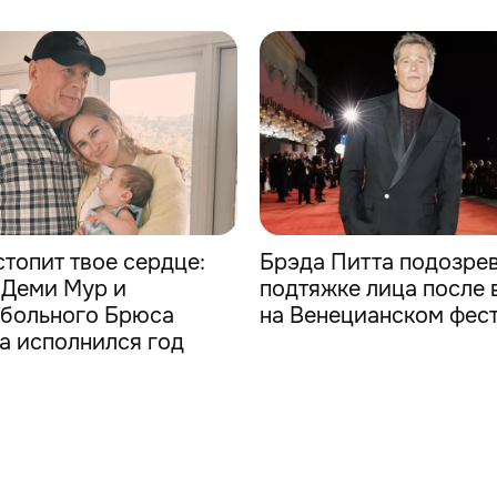
стопит твое сердце:
Брэда Питта подозре
 Деми Мур и
подтяжке лица после 
больного Брюса
на Венецианском фес
а исполнился год