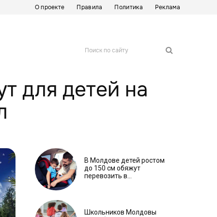
О проекте
Правила
Политика
Реклама
Поиск по сайту
т для детей на
л
В Молдове детей ростом
до 150 см обяжут
перевозить в
автокреслах независимо
от возраста
Школьников Молдовы