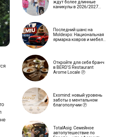
ждут более длинные
каникулы в 2026/2027
учебном году
Последний шанс на
Moldexpo: Национальная
ярмарка ковров и мебели
завершится 3 августа Ⓟ
Откройте для себя бранч
тся
в BERD’S Restaurant
Arome Locale Ⓟ
Exomind: новый уровень
заботы о ментальном
то
благополучии Ⓟ
л
мне
TotalAsig: Семейное
автопутешествие по