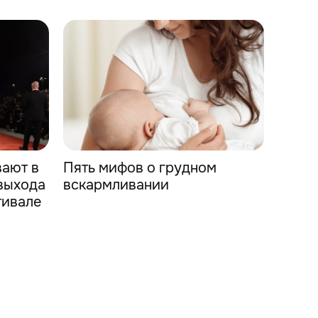
вают в
Пять мифов о грудном
выхода
вскармливании
тивале