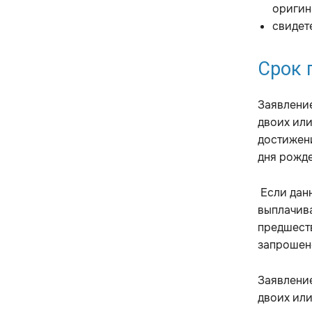
оригин
свидет
Срок 
Заявлени
двоих или
достижени
дня рожде
Если данн
выплачива
предшест
запрошено
Заявлени
двоих или