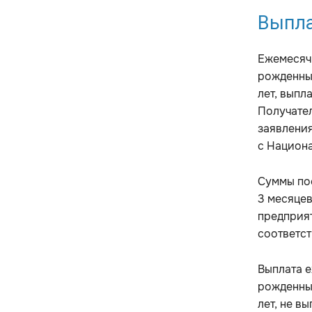
Выпла
Ежемесячн
рожденных
лет, выпл
Получател
заявления
с Национа
Суммы пос
3 месяцев
предприят
соответс
Выплата е
рожденных
лет, не в