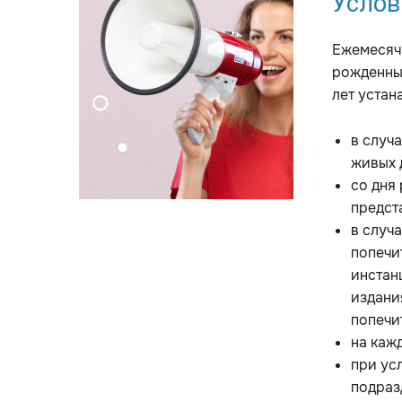
Услов
Ежемесячн
рожденных
лет устан
в случ
живых 
со дня
предст
в случ
попечи
инстан
издани
попечи
на каж
при ус
подраз