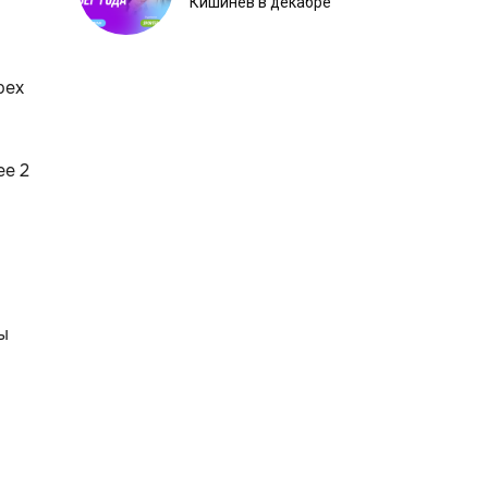
Кишинёв в декабре
рех
ее 2
ы