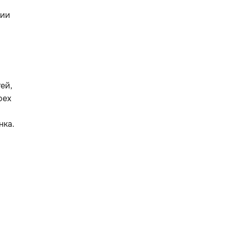
ции
ей,
рех
нка.