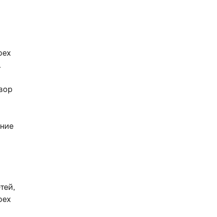
рех
.
овор
ение
тей,
рех