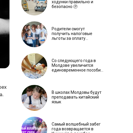
ходунки правильно и
безопасно Ⓟ
Родители смогут
получить налоговые
льготы за оплату
обучения детей
Со следующего года в
Молдове увеличится
единовременное пособие
при рождении ребенка
рех
В школах Молдовы будут
а.
преподавать китайский
язык
Самый волшебный забег
года возвращается в