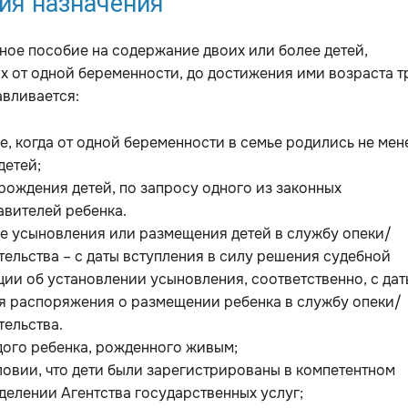
ия назначения
ое пособие на содержание двоих или более детей,
 от одной беременности, до достижения ими возраста т
авливается:
ае, когда от одной беременности в семье родились не мен
детей;
 рождения детей, по запросу одного из законных
авителей ребенка.
ае усыновления или размещения детей в службу опеки/
тельства – с даты вступления в силу решения судебной
ции об установлении усыновления, соответственно, с дат
я распоряжения о размещении ребенка в службу опеки/
тельства.
дого ребенка, рожденного живым;
ловии, что дети были зарегистрированы в компетентном
делении Агентства государственных услуг;