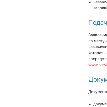
незави
запра
Подач
Заявление
по месту 
назначени
которая н
посредств
www.servi
Доку
Документы
докуме