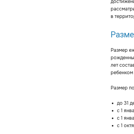
достижени
рассматри
в террито
Разме
Размер еж
рожденных
лет соста
ребенком 
Размер по
до 31 
с 1 янв
с 1 янв
с 1 ок