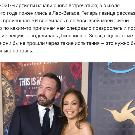
2021-м артисты начали снова встречаться, а в июле
о года поженились в Лас-Вегасе. Теперь певица рассказ
к произошло. «Я влюбилась в любовь всей моей жизни
о по каким-то причинам нам следовало повзрослеть и пр
гие вещи», — поделилась Дженнифер. Звезда сцены отмет
е они бы не прошли через такие испытания — это нужно б
олько порознь.