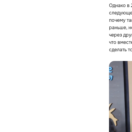
Однако в 
следующег
почему та
раньше, н
через дру
что вмест
сделать т