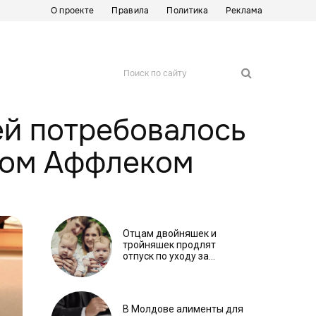
О проекте
Правила
Политика
Реклама
Поиск по сайту
ей потребовалось
еном Аффлеком
Отцам двойняшек и
тройняшек продлят
отпуск по уходу за
ребенком
В Молдове алименты для