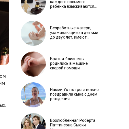
каждого восьмого
ребенка взыскиваются
принудительно
Безработные матери,
ухаживающие за детьми
до двух лет, имеют
медицинскую страховку
Братья-близнецы
родились в машине
скорой помощи
ком
ним
Наоми Уоттс трогательно
поздравила сына с днем
рождения
ых.
Возлюбленная Роберта
Паттинсона Сьюки