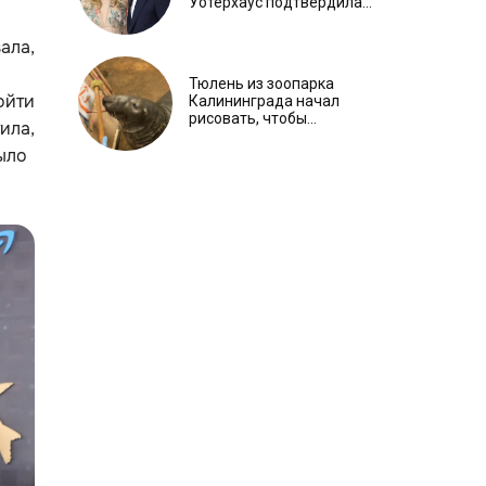
Уотерхаус подтвердила
свою беременность
ала,
Тюлень из зоопарка
ойти
Калининграда начал
рисовать, чтобы
ила,
справиться со стрессом
ыло