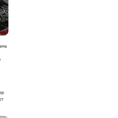
Сама
о
ер
от