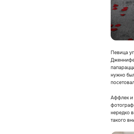
Певица уп
Дженнифер
папарацци
нужно был
посетовал
Аффлек и
фотографо
нередко в
такого вн