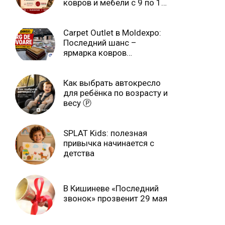
ковров и мебели с 9 по 14
июля Ⓟ
Carpet Outlet в Moldexpo:
Последний шанс –
ярмарка ковров
продлится только до 15
июня Ⓟ
Как выбрать автокресло
для ребёнка по возрасту и
весу Ⓟ
SPLAT Kids: полезная
привычка начинается с
детства
В Кишиневе «Последний
звонок» прозвенит 29 мая