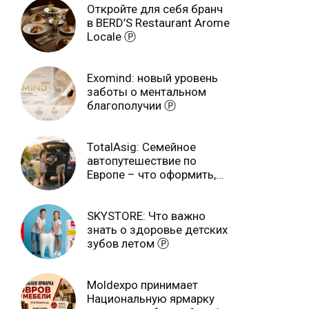
Откройте для себя бранч
в BERD’S Restaurant Arome
Locale Ⓟ
Exomind: новый уровень
заботы о ментальном
благополучии Ⓟ
TotalAsig: Семейное
автопутешествие по
Европе – что оформить,
чтобы отдыхать спокойно
Ⓟ
SKYSTORE: Что важно
знать о здоровье детских
зубов летом Ⓟ
Moldexpo принимает
Национальную ярмарку