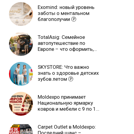
Exomind: новый уровень
заботы о ментальном
благополучии Ⓟ
TotalAsig: Семейное
автопутешествие по
Европе – что оформить,
чтобы отдыхать спокойно
Ⓟ
SKYSTORE: Что важно
знать о здоровье детских
зубов летом Ⓟ
Moldexpo принимает
Национальную ярмарку
ковров и мебели с 9 по 14
июля Ⓟ
Carpet Outlet в Moldexpo:
Последний шанс –