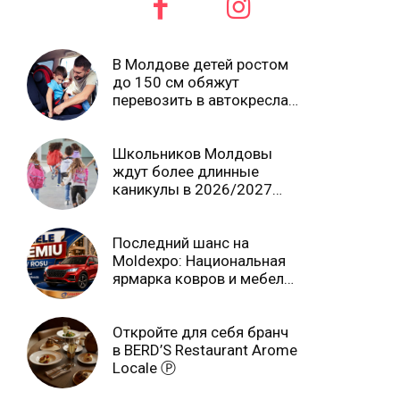
В Молдове детей ростом
до 150 см обяжут
перевозить в автокреслах
независимо от возраста
Школьников Молдовы
ждут более длинные
каникулы в 2026/2027
учебном году
Последний шанс на
Moldexpo: Национальная
ярмарка ковров и мебели
завершится 3 августа Ⓟ
Откройте для себя бранч
в BERD’S Restaurant Arome
Locale Ⓟ