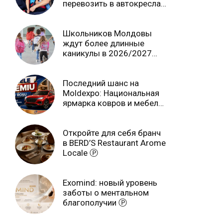
перевозить в автокреслах
независимо от возраста
Школьников Молдовы
ждут более длинные
каникулы в 2026/2027
учебном году
Последний шанс на
Moldexpo: Национальная
ярмарка ковров и мебели
завершится 3 августа Ⓟ
Откройте для себя бранч
в BERD’S Restaurant Arome
Locale Ⓟ
Exomind: новый уровень
заботы о ментальном
благополучии Ⓟ