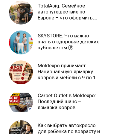
TotalAsig: Семейное
автопутешествие по
Европе – что оформить,
чтобы отдыхать спокойно
Ⓟ
SKYSTORE: Что важно
знать о здоровье детских
зубов летом Ⓟ
Moldexpo принимает
Национальную ярмарку
ковров и мебели с 9 по 14
июля Ⓟ
Carpet Outlet в Moldexpo:
Последний шанс –
ярмарка ковров
продлится только до 15
июня Ⓟ
Как выбрать автокресло
для ребёнка по возрасту и