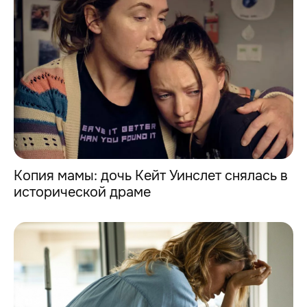
Копия мамы: дочь Кейт Уинслет снялась в
исторической драме