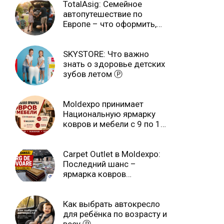
TotalAsig: Семейное
автопутешествие по
Европе – что оформить,
чтобы отдыхать спокойно
Ⓟ
SKYSTORE: Что важно
знать о здоровье детских
зубов летом Ⓟ
Moldexpo принимает
Национальную ярмарку
ковров и мебели с 9 по 14
июля Ⓟ
Carpet Outlet в Moldexpo:
Последний шанс –
ярмарка ковров
продлится только до 15
июня Ⓟ
Как выбрать автокресло
для ребёнка по возрасту и
весу Ⓟ