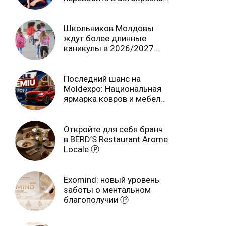
независимо от возраста
Школьников Молдовы
ждут более длинные
каникулы в 2026/2027
учебном году
Последний шанс на
Moldexpo: Национальная
ярмарка ковров и мебели
завершится 3 августа Ⓟ
Откройте для себя бранч
в BERD’S Restaurant Arome
Locale Ⓟ
Exomind: новый уровень
заботы о ментальном
благополучии Ⓟ