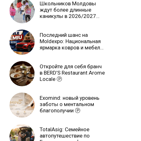
Школьников Молдовы
ждут более длинные
каникулы в 2026/2027
учебном году
Последний шанс на
Moldexpo: Национальная
ярмарка ковров и мебели
завершится 3 августа Ⓟ
Откройте для себя бранч
в BERD’S Restaurant Arome
Locale Ⓟ
Exomind: новый уровень
заботы о ментальном
благополучии Ⓟ
TotalAsig: Семейное
автопутешествие по