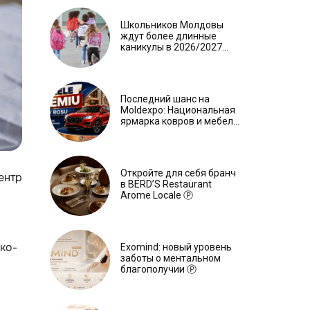
Школьников Молдовы
ждут более длинные
каникулы в 2026/2027
учебном году
Последний шанс на
Moldexpo: Национальная
ярмарка ковров и мебели
завершится 3 августа Ⓟ
Откройте для себя бранч
ентр
в BERD’S Restaurant
Arome Locale Ⓟ
ко-
Exomind: новый уровень
заботы о ментальном
благополучии Ⓟ