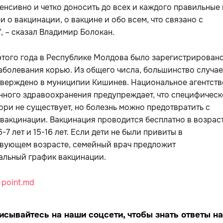
енсивно и четко доносить до всех и каждого правильные 
и о вакцинации, о вакцине и обо всем, что связано с
, – сказал Владимир Болокан.
этого года в Республике Молдова было зарегистрировано
аболевания корью. Из общего числа, большинство случа
тверждено в муниципии Кишинев. Национальное агентств
нного здравоохранения предупреждает, что специфическ
ори не существует, но болезнь можно предотвратить с
акцинации. Вакцинация проводится бесплатно в возраст
6-7 лет и 15-16 лет. Если дети не были привиты в
твующем возрасте, семейный врач предложит
альный график вакцинации.
:
point.md
исывайтесь на наши соцсети, чтобы знать ответы на