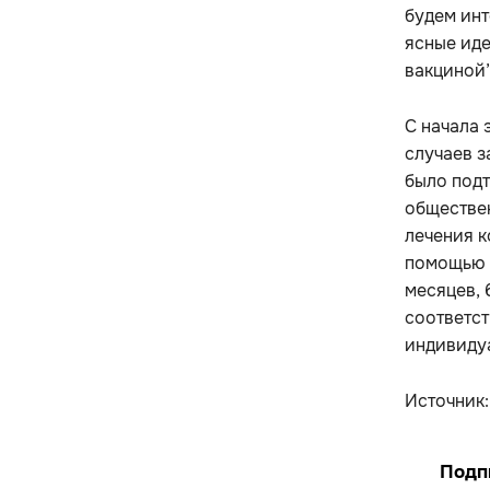
будем инт
ясные иде
вакциной”
С начала 
случаев з
было под
обществе
лечения к
помощью в
месяцев, 
соответс
индивиду
Источник
Подп