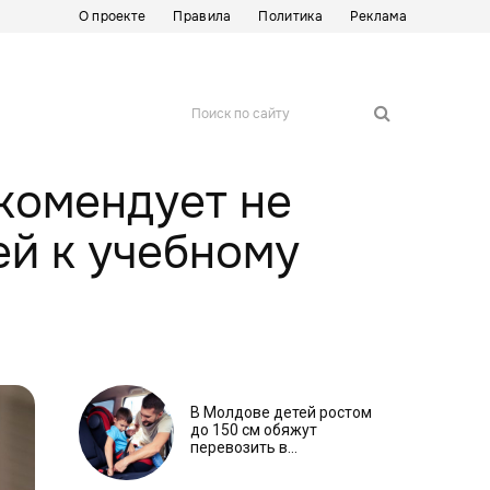
О проекте
Правила
Политика
Реклама
Поиск по сайту
комендует не
ей к учебному
В Молдове детей ростом
до 150 см обяжут
перевозить в
автокреслах независимо
от возраста