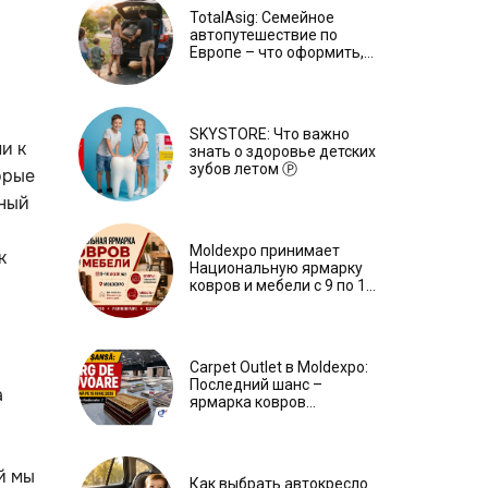
TotalAsig: Семейное
автопутешествие по
Европе – что оформить,
чтобы отдыхать спокойно
Ⓟ
SKYSTORE: Что важно
и к
знать о здоровье детских
зубов летом Ⓟ
орые
ьный
Moldexpo принимает
к
Национальную ярмарку
ковров и мебели с 9 по 14
июля Ⓟ
Carpet Outlet в Moldexpo:
Последний шанс –
а
ярмарка ковров
продлится только до 15
июня Ⓟ
й мы
Как выбрать автокресло