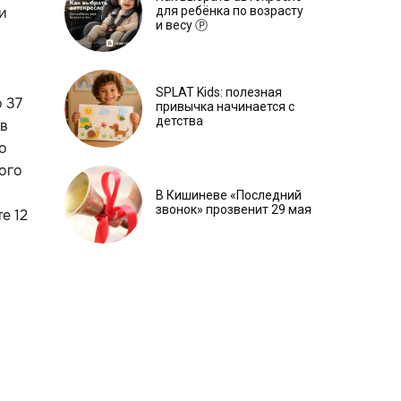
для ребёнка по возрасту
и
и весу Ⓟ
SPLAT Kids: полезная
 37
привычка начинается с
детства
ев
о
ого
В Кишиневе «Последний
звонок» прозвенит 29 мая
е 12