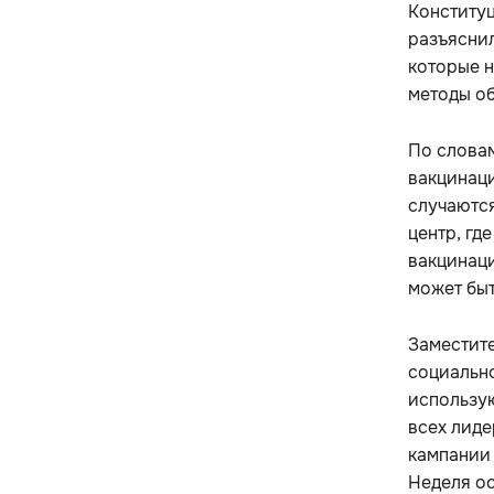
Конституц
разъяснил
которые н
методы об
По слова
вакцинаци
случаются
центр, гд
вакцинаци
может быт
Заместите
социально
использую
всех лиде
кампании 
Неделя ос