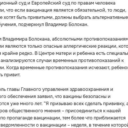
ионный суд и Европейский суд по правам человека
и, что если вакцинация является обязательной, то люди,
е хотят быть привитыми, должны выбрать альтернативные
учения, подчеркнул Владимир Болокан.
м Владимира Болокана, абсолютными противопоказаниям
и являются только опасные аллергические реакции, кот
 крайне редко. В Центре матери и ребенка есть специал
е анализируются случаи временных противопоказаний к
и. Когда временные противопоказания исчезают, ребено
ь привит.
ль главы Главного управления здравоохранения и
го обеспечения заявил, что вакцины безопасны и
тся уже много лет. “Я призываю всех сделать прививку, 
ров общественного мнения – присоединиться к нашей
по пропаганде вакцинации, тем более что приближается
ведомленности о вакцинации – неделя, в течение которо