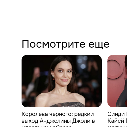
Посмотрите еще
Королева черного: редкий
Синди 
выход Анджелины Джоли в
Кайей 