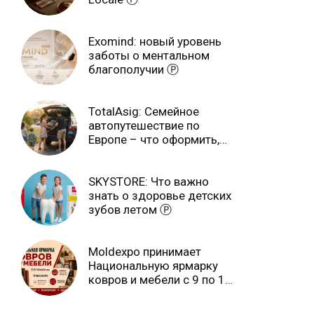
Exomind: новый уровень
заботы о ментальном
благополучии Ⓟ
TotalAsig: Семейное
автопутешествие по
Европе – что оформить,
чтобы отдыхать спокойно
Ⓟ
SKYSTORE: Что важно
знать о здоровье детских
зубов летом Ⓟ
Moldexpo принимает
Национальную ярмарку
ковров и мебели с 9 по 14
июля Ⓟ