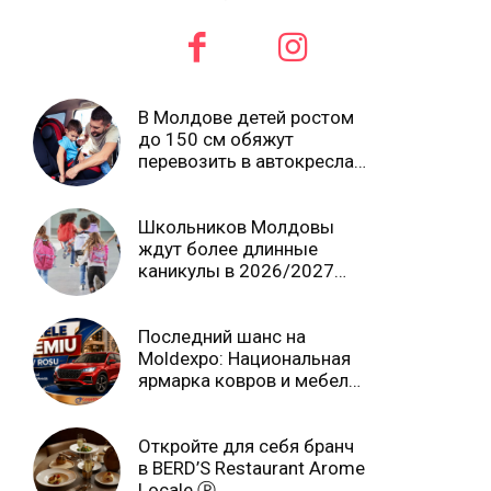
В Молдове детей ростом
до 150 см обяжут
перевозить в автокреслах
независимо от возраста
Школьников Молдовы
ждут более длинные
каникулы в 2026/2027
учебном году
Последний шанс на
Moldexpo: Национальная
ярмарка ковров и мебели
завершится 3 августа Ⓟ
Откройте для себя бранч
в BERD’S Restaurant Arome
Locale Ⓟ