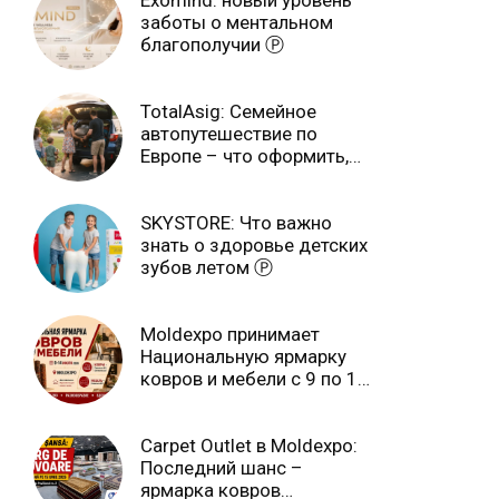
заботы о ментальном
благополучии Ⓟ
TotalAsig: Семейное
автопутешествие по
Европе – что оформить,
чтобы отдыхать спокойно
Ⓟ
SKYSTORE: Что важно
знать о здоровье детских
зубов летом Ⓟ
Moldexpo принимает
Национальную ярмарку
ковров и мебели с 9 по 14
июля Ⓟ
Carpet Outlet в Moldexpo:
Последний шанс –
ярмарка ковров