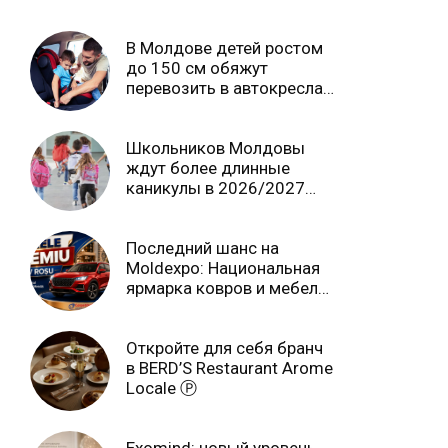
В Молдове детей ростом
до 150 см обяжут
перевозить в автокреслах
независимо от возраста
Школьников Молдовы
ждут более длинные
каникулы в 2026/2027
учебном году
Последний шанс на
Moldexpo: Национальная
ярмарка ковров и мебели
завершится 3 августа Ⓟ
Откройте для себя бранч
в BERD’S Restaurant Arome
Locale Ⓟ
Exomind: новый уровень