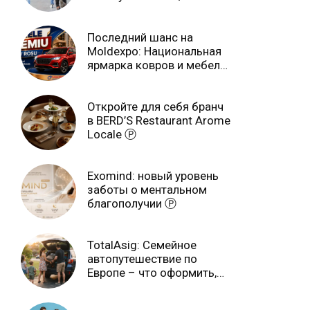
учебном году
Последний шанс на
Moldexpo: Национальная
ярмарка ковров и мебели
завершится 3 августа Ⓟ
Откройте для себя бранч
в BERD’S Restaurant Arome
Locale Ⓟ
Exomind: новый уровень
заботы о ментальном
благополучии Ⓟ
TotalAsig: Семейное
автопутешествие по
Европе – что оформить,
чтобы отдыхать спокойно
Ⓟ