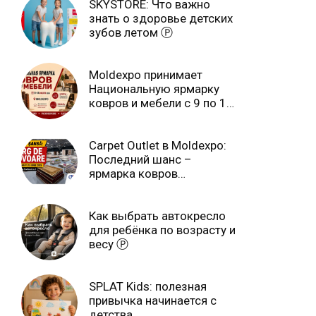
SKYSTORE: Что важно
знать о здоровье детских
зубов летом Ⓟ
Moldexpo принимает
Национальную ярмарку
ковров и мебели с 9 по 14
июля Ⓟ
Carpet Outlet в Moldexpo:
Последний шанс –
ярмарка ковров
продлится только до 15
июня Ⓟ
Как выбрать автокресло
для ребёнка по возрасту и
весу Ⓟ
SPLAT Kids: полезная
привычка начинается с
детства