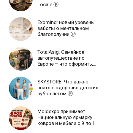
Locale Ⓟ
Exomind: новый уровень
заботы о ментальном
благополучии Ⓟ
TotalAsig: Семейное
автопутешествие по
Европе – что оформить,
чтобы отдыхать спокойно
Ⓟ
SKYSTORE: Что важно
знать о здоровье детских
зубов летом Ⓟ
Moldexpo принимает
Национальную ярмарку
ковров и мебели с 9 по 14
июля Ⓟ