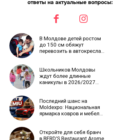
ответы на актуальные вопросы:
В Молдове детей ростом
до 150 см обяжут
перевозить в автокреслах
независимо от возраста
Школьников Молдовы
ждут более длинные
каникулы в 2026/2027
учебном году
Последний шанс на
Moldexpo: Национальная
ярмарка ковров и мебели
завершится 3 августа Ⓟ
Откройте для себя бранч
в BERD’S Restaurant Arome