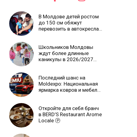
В Молдове детей ростом
до 150 см обяжут
перевозить в автокреслах
независимо от возраста
Школьников Молдовы
ждут более длинные
каникулы в 2026/2027
учебном году
Последний шанс на
Moldexpo: Национальная
ярмарка ковров и мебели
завершится 3 августа Ⓟ
Откройте для себя бранч
в BERD’S Restaurant Arome
Locale Ⓟ