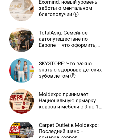
Exomind: новый уровень
заботы о ментальном
благополучии Ⓟ
TotalAsig: Семейное
автопутешествие по
Европе – что оформить,
чтобы отдыхать спокойно
Ⓟ
SKYSTORE: Что важно
знать о здоровье детских
зубов летом Ⓟ
Moldexpo принимает
Национальную ярмарку
ковров и мебели с 9 по 14
июля Ⓟ
Carpet Outlet в Moldexpo:
Последний шанс –
ярмарка ковров