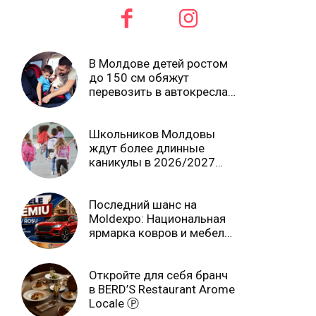
В Молдове детей ростом
до 150 см обяжут
перевозить в автокреслах
независимо от возраста
Школьников Молдовы
ждут более длинные
каникулы в 2026/2027
учебном году
Последний шанс на
Moldexpo: Национальная
ярмарка ковров и мебели
завершится 3 августа Ⓟ
Откройте для себя бранч
в BERD’S Restaurant Arome
Locale Ⓟ