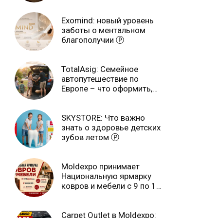
Exomind: новый уровень
заботы о ментальном
благополучии Ⓟ
TotalAsig: Семейное
автопутешествие по
Европе – что оформить,
чтобы отдыхать спокойно
Ⓟ
SKYSTORE: Что важно
знать о здоровье детских
зубов летом Ⓟ
Moldexpo принимает
Национальную ярмарку
ковров и мебели с 9 по 14
июля Ⓟ
Carpet Outlet в Moldexpo: