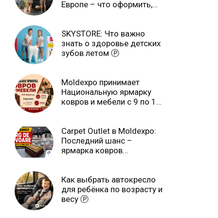
Европе – что оформить,
чтобы отдыхать спокойно
Ⓟ
SKYSTORE: Что важно
знать о здоровье детских
зубов летом Ⓟ
Moldexpo принимает
Национальную ярмарку
ковров и мебели с 9 по 14
июля Ⓟ
Carpet Outlet в Moldexpo:
Последний шанс –
ярмарка ковров
продлится только до 15
июня Ⓟ
Как выбрать автокресло
для ребёнка по возрасту и
весу Ⓟ