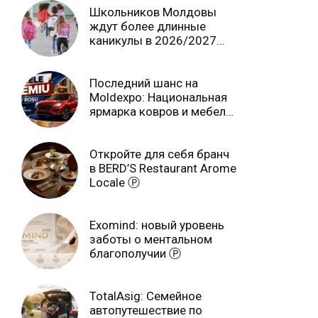
Школьников Молдовы
ждут более длинные
каникулы в 2026/2027
учебном году
Последний шанс на
Moldexpo: Национальная
ярмарка ковров и мебели
завершится 3 августа Ⓟ
Откройте для себя бранч
в BERD’S Restaurant Arome
Locale Ⓟ
Exomind: новый уровень
заботы о ментальном
благополучии Ⓟ
TotalAsig: Семейное
автопутешествие по