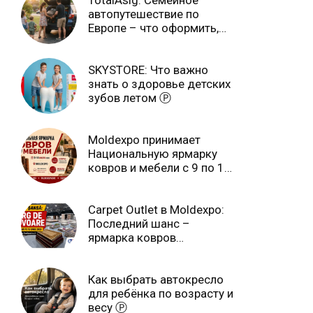
автопутешествие по
Европе – что оформить,
чтобы отдыхать спокойно
Ⓟ
SKYSTORE: Что важно
знать о здоровье детских
зубов летом Ⓟ
Moldexpo принимает
Национальную ярмарку
ковров и мебели с 9 по 14
июля Ⓟ
Carpet Outlet в Moldexpo:
Последний шанс –
ярмарка ковров
продлится только до 15
июня Ⓟ
Как выбрать автокресло
для ребёнка по возрасту и
весу Ⓟ