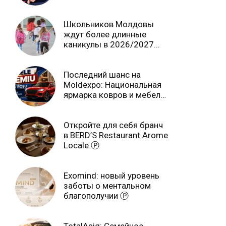
независимо от возраста
Школьников Молдовы
ждут более длинные
каникулы в 2026/2027
учебном году
Последний шанс на
Moldexpo: Национальная
ярмарка ковров и мебели
завершится 3 августа Ⓟ
Откройте для себя бранч
в BERD’S Restaurant Arome
Locale Ⓟ
Exomind: новый уровень
заботы о ментальном
благополучии Ⓟ
TotalAsig: Семейное