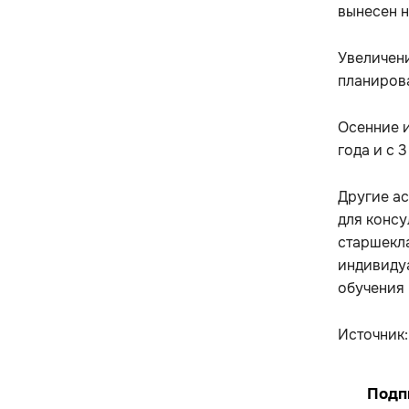
вынесен 
Увеличени
планирова
Осенние и
года и с 
Другие ас
для консу
старшекла
индивиду
обучения и
Источник
Подп