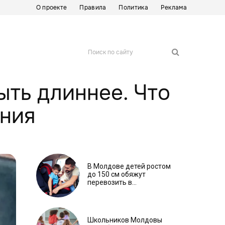
О проекте
Правила
Политика
Реклама
Поиск по сайту
ыть длиннее. Что
ния
В Молдове детей ростом
до 150 см обяжут
перевозить в
автокреслах независимо
от возраста
Школьников Молдовы