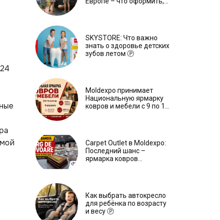
Европе – что оформить,
чтобы отдыхать спокойно
Ⓟ
SKYSTORE: Что важно
знать о здоровье детских
зубов летом Ⓟ
024
Moldexpo принимает
Национальную ярмарку
нные
ковров и мебели с 9 по 14
июля Ⓟ
ра
ммой
Carpet Outlet в Moldexpo:
Последний шанс –
ярмарка ковров
продлится только до 15
июня Ⓟ
Как выбрать автокресло
для ребёнка по возрасту
и весу Ⓟ