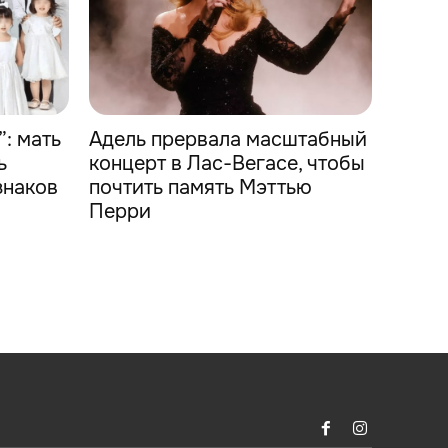
: мать
Адель прервала масштабный
ь
концерт в Лас-Вегасе, чтобы
знаков
почтить память Мэттью
Перри