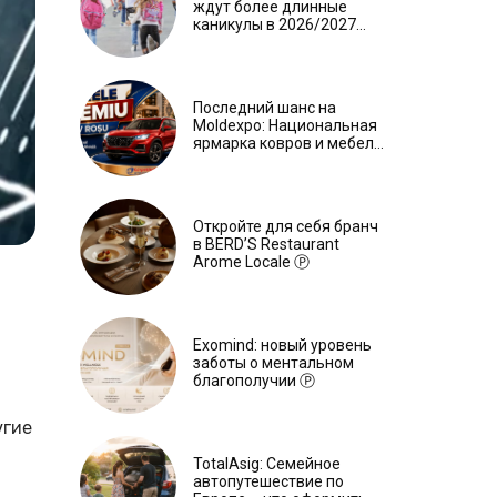
ждут более длинные
каникулы в 2026/2027
учебном году
Последний шанс на
Moldexpo: Национальная
ярмарка ковров и мебели
завершится 3 августа Ⓟ
Откройте для себя бранч
в BERD’S Restaurant
Arome Locale Ⓟ
Exomind: новый уровень
заботы о ментальном
благополучии Ⓟ
угие
TotalAsig: Семейное
автопутешествие по