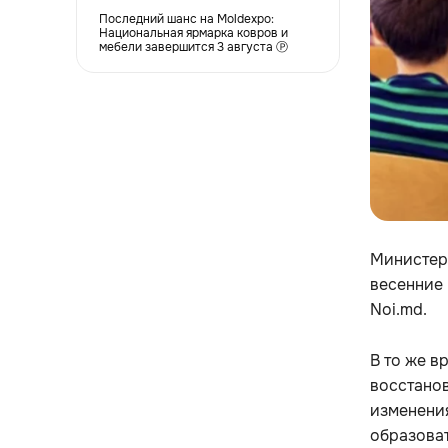
Последний шанс на Moldexpo:
Национальная ярмарка ковров и
мебели завершится 3 августа Ⓟ
Министерс
весенние 
Noi.md.
В то же в
восстанов
изменени
образоват