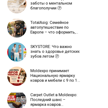
заботы о ментальном
благополучии Ⓟ
TotalAsig: Семейное
автопутешествие по
Европе – что оформить,
чтобы отдыхать спокойно
Ⓟ
SKYSTORE: Что важно
знать о здоровье детских
зубов летом Ⓟ
Moldexpo принимает
Национальную ярмарку
ковров и мебели с 9 по 14
июля Ⓟ
Carpet Outlet в Moldexpo:
Последний шанс –
ярмарка ковров