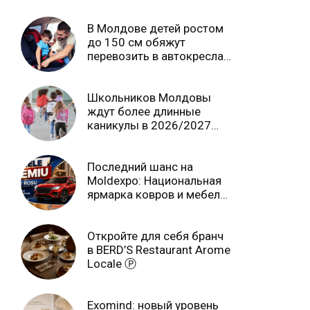
В Молдове детей ростом
до 150 см обяжут
перевозить в автокреслах
независимо от возраста
Школьников Молдовы
ждут более длинные
каникулы в 2026/2027
учебном году
Последний шанс на
Moldexpo: Национальная
ярмарка ковров и мебели
завершится 3 августа Ⓟ
Откройте для себя бранч
в BERD’S Restaurant Arome
Locale Ⓟ
Exomind: новый уровень