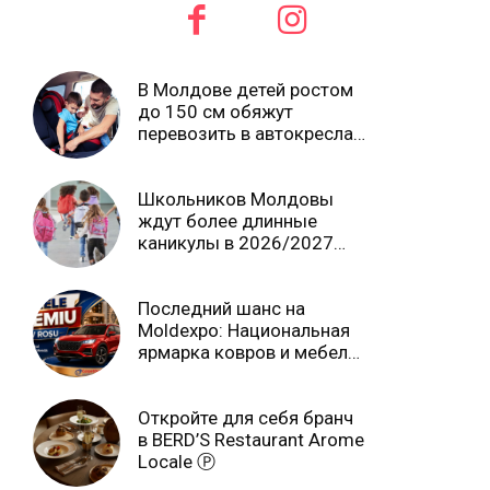
В Молдове детей ростом
до 150 см обяжут
перевозить в автокреслах
независимо от возраста
Школьников Молдовы
ждут более длинные
каникулы в 2026/2027
учебном году
Последний шанс на
Moldexpo: Национальная
ярмарка ковров и мебели
завершится 3 августа Ⓟ
Откройте для себя бранч
в BERD’S Restaurant Arome
Locale Ⓟ