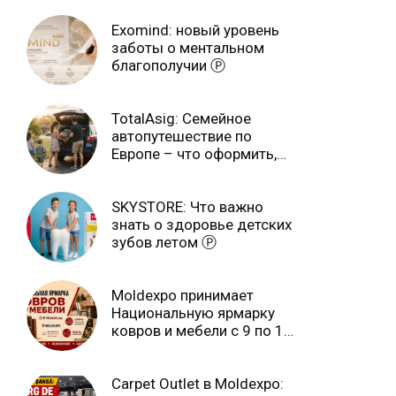
Exomind: новый уровень
заботы о ментальном
благополучии Ⓟ
TotalAsig: Семейное
автопутешествие по
Европе – что оформить,
чтобы отдыхать спокойно
Ⓟ
SKYSTORE: Что важно
знать о здоровье детских
зубов летом Ⓟ
Moldexpo принимает
Национальную ярмарку
ковров и мебели с 9 по 14
июля Ⓟ
Carpet Outlet в Moldexpo: