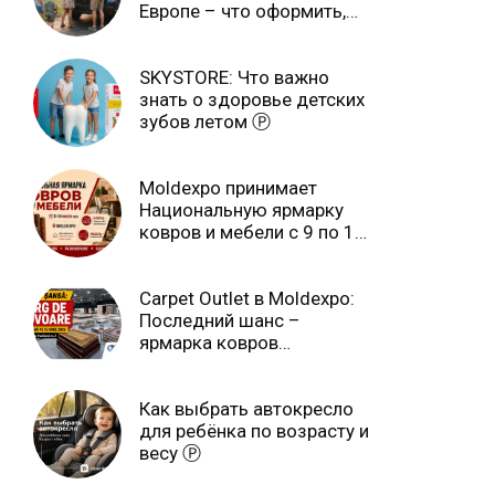
Европе – что оформить,
чтобы отдыхать спокойно
Ⓟ
SKYSTORE: Что важно
знать о здоровье детских
зубов летом Ⓟ
Moldexpo принимает
Национальную ярмарку
ковров и мебели с 9 по 14
июля Ⓟ
Carpet Outlet в Moldexpo:
Последний шанс –
ярмарка ковров
продлится только до 15
июня Ⓟ
Как выбрать автокресло
для ребёнка по возрасту и
весу Ⓟ