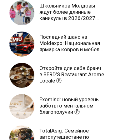
Школьников Молдовы
ждут более длинные
каникулы в 2026/2027
учебном году
Последний шанс на
Moldexpo: Национальная
ярмарка ковров и мебели
завершится 3 августа Ⓟ
Откройте для себя бранч
в BERD’S Restaurant Arome
Locale Ⓟ
Exomind: новый уровень
заботы о ментальном
благополучии Ⓟ
TotalAsig: Семейное
автопутешествие по