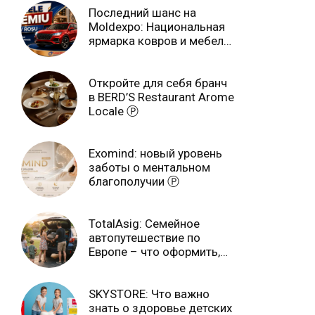
Последний шанс на
Moldexpo: Национальная
ярмарка ковров и мебели
завершится 3 августа Ⓟ
Откройте для себя бранч
в BERD’S Restaurant Arome
Locale Ⓟ
Exomind: новый уровень
заботы о ментальном
благополучии Ⓟ
TotalAsig: Семейное
автопутешествие по
Европе – что оформить,
чтобы отдыхать спокойно
Ⓟ
SKYSTORE: Что важно
знать о здоровье детских