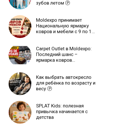
зубов летом Ⓟ
Moldexpo принимает
Национальную ярмарку
ковров и мебели с 9 по 14
июля Ⓟ
Carpet Outlet в Moldexpo:
Последний шанс –
ярмарка ковров
продлится только до 15
июня Ⓟ
Как выбрать автокресло
для ребёнка по возрасту и
весу Ⓟ
SPLAT Kids: полезная
привычка начинается с
детства