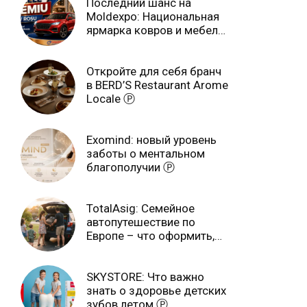
Последний шанс на
Moldexpo: Национальная
ярмарка ковров и мебели
завершится 3 августа Ⓟ
Откройте для себя бранч
в BERD’S Restaurant Arome
Locale Ⓟ
Exomind: новый уровень
заботы о ментальном
благополучии Ⓟ
TotalAsig: Семейное
автопутешествие по
Европе – что оформить,
чтобы отдыхать спокойно
Ⓟ
SKYSTORE: Что важно
знать о здоровье детских
зубов летом Ⓟ