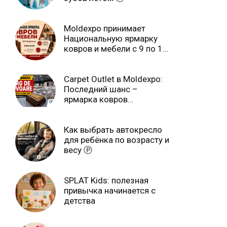
Moldexpo принимает
Национальную ярмарку
ковров и мебели с 9 по 14
июля Ⓟ
Carpet Outlet в Moldexpo:
Последний шанс –
ярмарка ковров
продлится только до 15
июня Ⓟ
Как выбрать автокресло
для ребёнка по возрасту и
весу Ⓟ
SPLAT Kids: полезная
привычка начинается с
детства