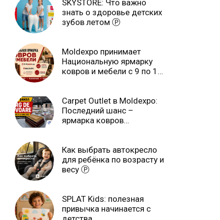
SKYSTORE: Что важно
знать о здоровье детских
зубов летом Ⓟ
Moldexpo принимает
Национальную ярмарку
ковров и мебели с 9 по 14
июля Ⓟ
Carpet Outlet в Moldexpo:
Последний шанс –
ярмарка ковров
продлится только до 15
июня Ⓟ
Как выбрать автокресло
для ребёнка по возрасту и
весу Ⓟ
SPLAT Kids: полезная
привычка начинается с
детства