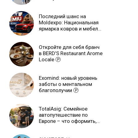
учебном году
Последний шанс на
Moldexpo: Национальная
ярмарка ковров и мебели
завершится 3 августа Ⓟ
Откройте для себя бранч
в BERD’S Restaurant Arome
Locale Ⓟ
Exomind: новый уровень
заботы о ментальном
благополучии Ⓟ
TotalAsig: Семейное
автопутешествие по
Европе – что оформить,
чтобы отдыхать спокойно
Ⓟ