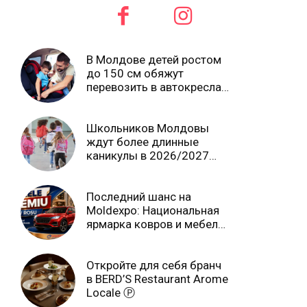
В Молдове детей ростом
до 150 см обяжут
перевозить в автокреслах
независимо от возраста
Школьников Молдовы
ждут более длинные
каникулы в 2026/2027
учебном году
Последний шанс на
Moldexpo: Национальная
ярмарка ковров и мебели
завершится 3 августа Ⓟ
Откройте для себя бранч
в BERD’S Restaurant Arome
Locale Ⓟ