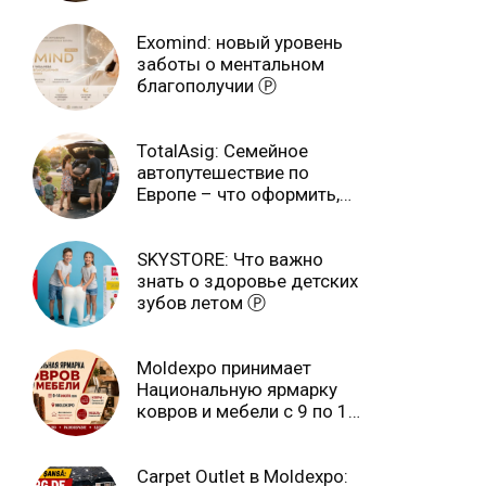
Exomind: новый уровень
заботы о ментальном
благополучии Ⓟ
TotalAsig: Семейное
автопутешествие по
Европе – что оформить,
чтобы отдыхать спокойно
Ⓟ
SKYSTORE: Что важно
знать о здоровье детских
зубов летом Ⓟ
Moldexpo принимает
Национальную ярмарку
ковров и мебели с 9 по 14
июля Ⓟ
Carpet Outlet в Moldexpo: