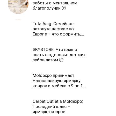
заботы о ментальном
благополучии Ⓟ
TotalAsig: Семейное
автопутешествие по
Европе – что оформить,
чтобы отдыхать спокойно
Ⓟ
SKYSTORE: Что важно
знать о здоровье детских
зубов летом Ⓟ
Moldexpo принимает
Национальную ярмарку
ковров и мебели с 9 по 14
июля Ⓟ
Carpet Outlet в Moldexpo:
Последний шанс –
ярмарка ковров