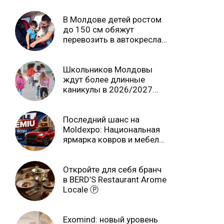
В Молдове детей ростом
до 150 см обяжут
перевозить в автокреслах
независимо от возраста
Школьников Молдовы
ждут более длинные
каникулы в 2026/2027
учебном году
Последний шанс на
Moldexpo: Национальная
ярмарка ковров и мебели
завершится 3 августа Ⓟ
Откройте для себя бранч
в BERD’S Restaurant Arome
Locale Ⓟ
Exomind: новый уровень