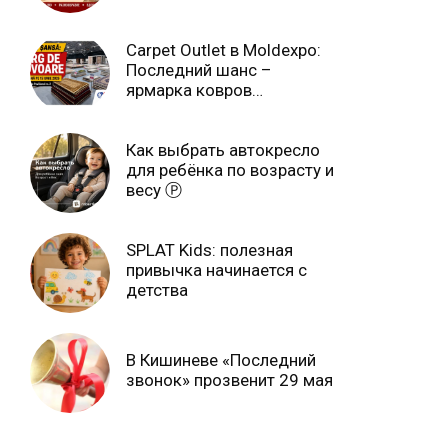
июля Ⓟ
Carpet Outlet в Moldexpo:
Последний шанс –
ярмарка ковров
продлится только до 15
июня Ⓟ
Как выбрать автокресло
для ребёнка по возрасту и
весу Ⓟ
SPLAT Kids: полезная
привычка начинается с
детства
В Кишиневе «Последний
звонок» прозвенит 29 мая