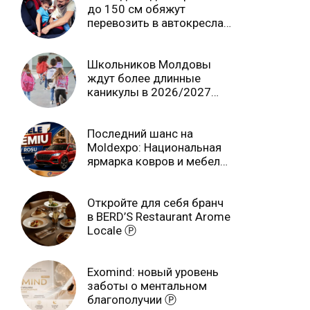
до 150 см обяжут
перевозить в автокреслах
независимо от возраста
Школьников Молдовы
ждут более длинные
каникулы в 2026/2027
учебном году
Последний шанс на
Moldexpo: Национальная
ярмарка ковров и мебели
завершится 3 августа Ⓟ
Откройте для себя бранч
в BERD’S Restaurant Arome
Locale Ⓟ
Exomind: новый уровень
заботы о ментальном
благополучии Ⓟ