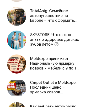
TotalAsig: Семейное
автопутешествие по
Европе – что оформить,
чтобы отдыхать спокойно
Ⓟ
SKYSTORE: Что важно
знать о здоровье детских
зубов летом Ⓟ
Moldexpo принимает
Национальную ярмарку
ковров и мебели с 9 по 14
июля Ⓟ
Carpet Outlet в Moldexpo:
Последний шанс –
ярмарка ковров
продлится только до 15
июня Ⓟ
Как выбрать автокресло