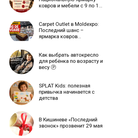
ковров и мебели с 9 по 14
июля Ⓟ
Carpet Outlet в Moldexpo:
Последний шанс –
ярмарка ковров
продлится только до 15
июня Ⓟ
Как выбрать автокресло
для ребёнка по возрасту и
весу Ⓟ
SPLAT Kids: полезная
привычка начинается с
детства
В Кишиневе «Последний
звонок» прозвенит 29 мая