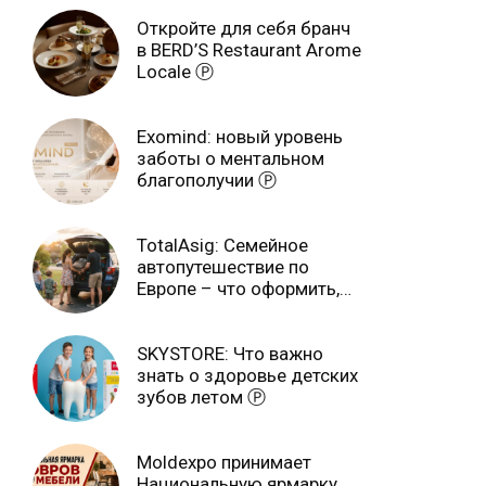
Откройте для себя бранч
в BERD’S Restaurant Arome
Locale Ⓟ
Exomind: новый уровень
заботы о ментальном
благополучии Ⓟ
TotalAsig: Семейное
автопутешествие по
Европе – что оформить,
чтобы отдыхать спокойно
Ⓟ
SKYSTORE: Что важно
знать о здоровье детских
зубов летом Ⓟ
Moldexpo принимает
Национальную ярмарку