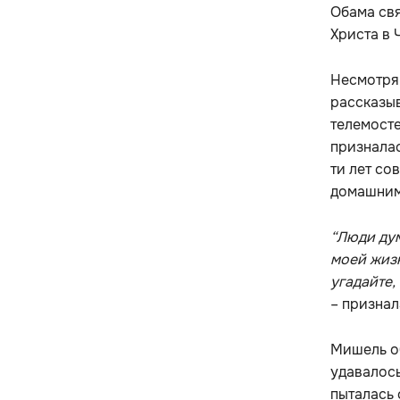
Обама свя
Христа в 
Несмотря 
рассказыв
телемосте
призналас
ти лет со
домашним
“Люди дум
моей жизн
угадайте,
– признал
Мишель об
удавалось
пыталась 