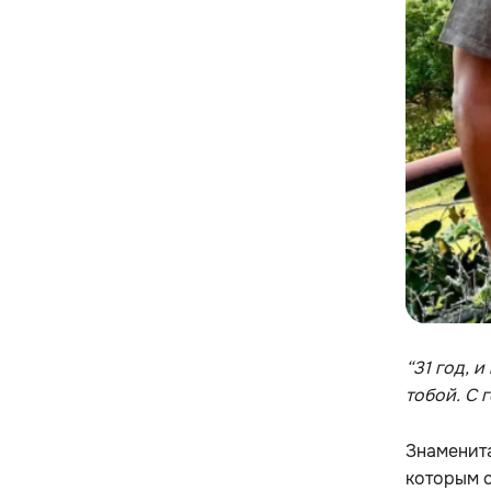
“31 год, 
тобой. С 
Знаменита
которым с