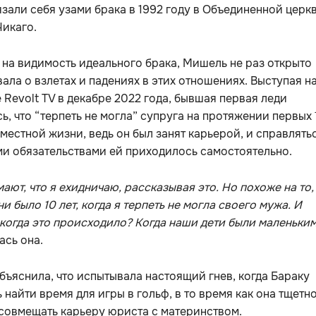
зали себя узами брака в 1992 году в Объединенной церк
Чикаго.
на видимость идеального брака, Мишель не раз открыто
ала о взлетах и падениях в этих отношениях. Выступая н
 Revolt TV в декабре 2022 года, бывшая первая леди
ь, что “терпеть не могла” супруга на протяжении первых 
вместной жизни, ведь он был занят карьерой, и справлять
и обязательствами ей приходилось самостоятельно.
ают, что я ехидничаю, рассказывая это. Но похоже на то,
и было 10 лет, когда я терпеть не могла своего мужа. И
 когда это происходило? Когда наши дети были маленьким
ась она.
ъяснила, что испытывала настоящий гнев, когда Бараку
 найти время для игры в гольф, в то время как она тщетн
совмещать карьеру юриста с материнством.