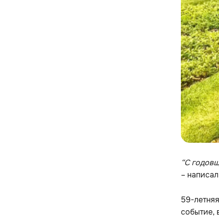
“С годовщ
– написал
59-летня
событие, 