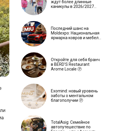
ждут более длинные
каникулы в 2026/2027
учебном году
Последний шанс на
Moldexpo: Национальная
ярмарка ковров и мебели
завершится 3 августа Ⓟ
Откройте для себя бранч
в BERD’S Restaurant
Arome Locale Ⓟ
е
Exomind: новый уровень
заботы о ментальном
благополучии Ⓟ
или
ма
TotalAsig: Семейное
автопутешествие по