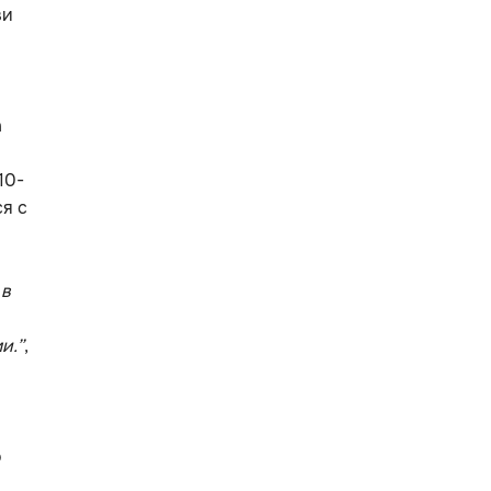
ви
а
10-
ся с
 в
и.”
,
о