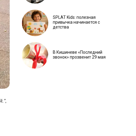
SPLAT Kids: полезная
привычка начинается с
детства
В Кишиневе «Последний
звонок» прозвенит 29 мая
й.”
,
и