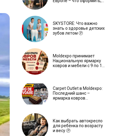
Европе – что оформить,
чтобы отдыхать спокойно
Ⓟ
SKYSTORE: Что важно
знать о здоровье детских
зубов летом Ⓟ
Moldexpo принимает
Национальную ярмарку
ковров и мебели с 9 по 14
июля Ⓟ
Carpet Outlet в Moldexpo:
Последний шанс –
ярмарка ковров
продлится только до 15
июня Ⓟ
Как выбрать автокресло
для ребёнка по возрасту
и весу Ⓟ