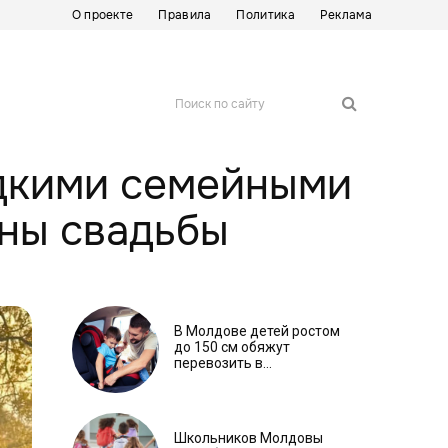
О проекте
Правила
Политика
Реклама
Поиск по сайту
дкими семейными
ины свадьбы
В Молдове детей ростом
до 150 см обяжут
перевозить в
автокреслах независимо
от возраста
Школьников Молдовы