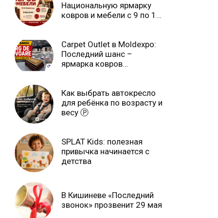
Национальную ярмарку
ковров и мебели с 9 по 14
июля Ⓟ
Carpet Outlet в Moldexpo:
Последний шанс –
ярмарка ковров
продлится только до 15
июня Ⓟ
Как выбрать автокресло
для ребёнка по возрасту и
весу Ⓟ
SPLAT Kids: полезная
привычка начинается с
детства
В Кишиневе «Последний
звонок» прозвенит 29 мая