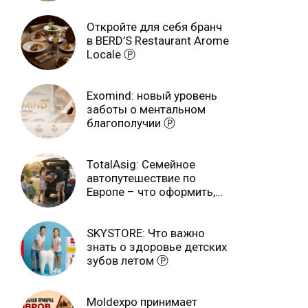
Откройте для себя бранч
в BERD’S Restaurant Arome
Locale Ⓟ
Exomind: новый уровень
заботы о ментальном
благополучии Ⓟ
TotalAsig: Семейное
автопутешествие по
Европе – что оформить,
чтобы отдыхать спокойно
Ⓟ
SKYSTORE: Что важно
знать о здоровье детских
зубов летом Ⓟ
Moldexpo принимает